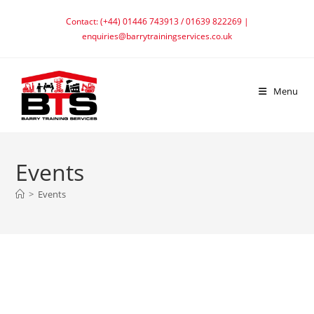
Skip
Contact: (+44) 01446 743913 / 01639 822269 |
to
enquiries@barrytrainingservices.co.uk
content
Menu
Events
>
Events